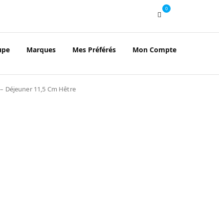
0
upe
Marques
Mes Préférés
Mon Compte
– Déjeuner 11,5 Cm Hêtre