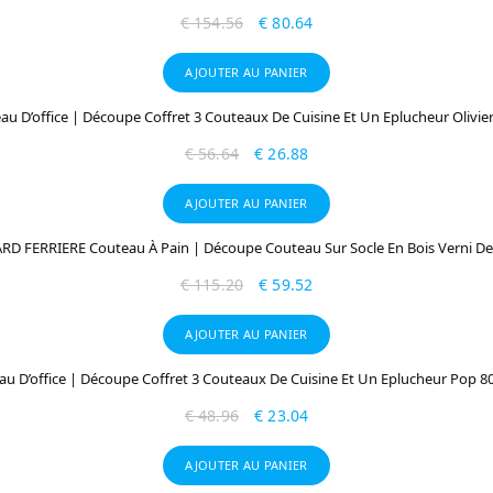
€
154.56
€
80.64
AJOUTER AU PANIER
u D’office | Découpe Coffret 3 Couteaux De Cuisine Et Un Eplucheur Olivier 
€
56.64
€
26.88
AJOUTER AU PANIER
D FERRIERE Couteau À Pain | Découpe Couteau Sur Socle En Bois Verni D
€
115.20
€
59.52
AJOUTER AU PANIER
 D’office | Découpe Coffret 3 Couteaux De Cuisine Et Un Eplucheur Pop 80
€
48.96
€
23.04
AJOUTER AU PANIER