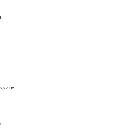
l
x
 6,5 2 Cm
x