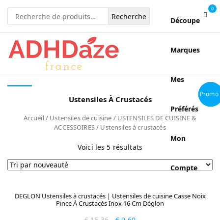
0
Recherche
Découpe
pour :
Marques
Mes
Promo 
Promo 
Promo 
Promo 
Promo 
Ustensiles À Crustacés
Préférés
Accueil
/
Ustensiles de cuisine
/
USTENSILES DE CUISINE &
ACCESSOIRES
/ Ustensiles à crustacés
Mon
Voici les 5 résultats
Compte
DEGLON Ustensiles à crustacés | Ustensiles de cuisine Casse Noix
Pince À Crustacés Inox 16 Cm Déglon
€
15.36
€
9.60