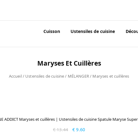
Cuisson
Ustensiles de cuisine
Déco
Maryses Et Cuillères
Accueil
/
Ustensiles de cuisine
/
MÉLANGER
/ Maryses et cuillères
E ADDICT Maryses et cuillères | Ustensiles de cuisine Spatule Maryse Supe
€
13.44
€
9.60