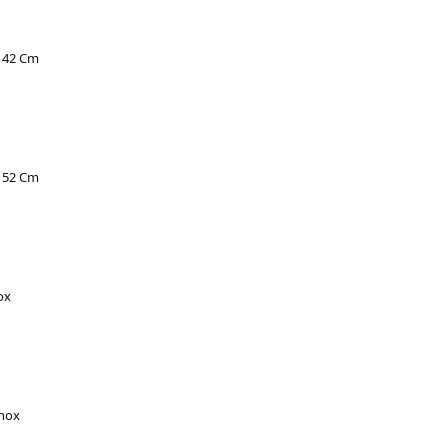
r 42 Cm
r 52 Cm
ox
Inox