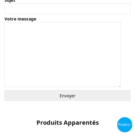
Sujet
Votre message
Produits Apparentés
Promo !
Promo !
Promo !
Promo !