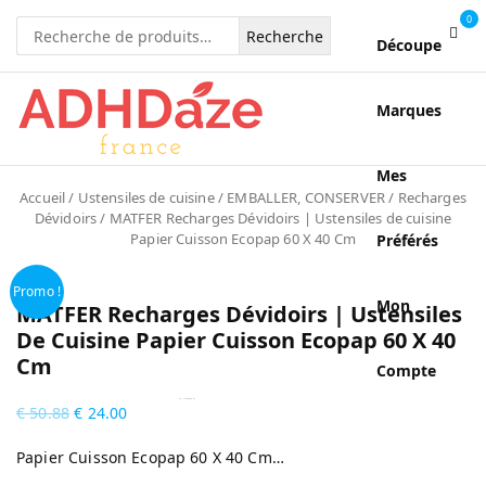
0
Recherche
Découpe
pour :
Marques
Mes
Accueil
/
Ustensiles de cuisine
/
EMBALLER, CONSERVER
/
Recharges
Dévidoirs
/ MATFER Recharges Dévidoirs | Ustensiles de cuisine
Papier Cuisson Ecopap 60 X 40 Cm
Préférés
Promo !
Mon
MATFER Recharges Dévidoirs | Ustensiles
De Cuisine Papier Cuisson Ecopap 60 X 40
Cm
Compte
by
Fmeaddons
€
50.88
€
24.00
Papier Cuisson Ecopap 60 X 40 Cm…