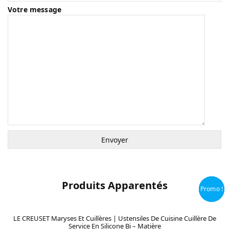
Votre message
Produits Apparentés
Promo !
Promo !
Promo !
Promo !
LE CREUSET Maryses Et Cuillères | Ustensiles De Cuisine Cuillère De
Service En Silicone Bi – Matière