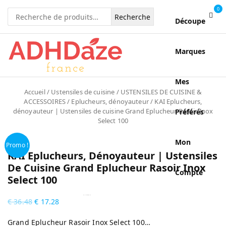
0
Recherche
Découpe
pour :
Marques
Mes
Accueil
/
Ustensiles de cuisine
/
USTENSILES DE CUISINE &
ACCESSOIRES
/
Eplucheurs, dénoyauteur
/ KAI Eplucheurs,
dénoyauteur | Ustensiles de cuisine Grand Eplucheur Rasoir Inox
Préférés
Select 100
Mon
Promo !
KAI Eplucheurs, Dénoyauteur | Ustensiles
De Cuisine Grand Eplucheur Rasoir Inox
Compte
Select 100
by
Fmeaddons
€
36.48
€
17.28
Grand Eplucheur Rasoir Inox Select 100…