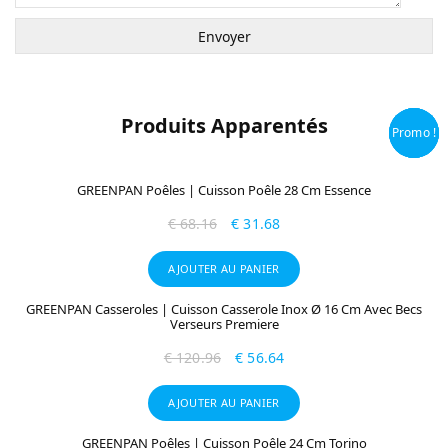
Produits Apparentés
Promo !
Promo !
Promo !
Promo !
GREENPAN Poêles | Cuisson Poêle 28 Cm Essence
€
68.16
€
31.68
AJOUTER AU PANIER
GREENPAN Casseroles | Cuisson Casserole Inox Ø 16 Cm Avec Becs
Verseurs Premiere
€
120.96
€
56.64
AJOUTER AU PANIER
GREENPAN Poêles | Cuisson Poêle 24 Cm Torino