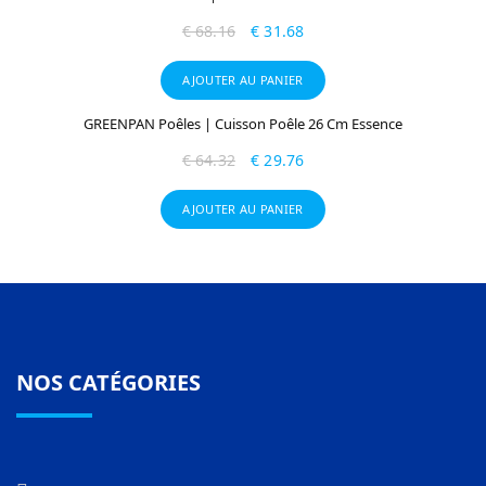
€
68.16
€
31.68
AJOUTER AU PANIER
GREENPAN Poêles | Cuisson Poêle 26 Cm Essence
€
64.32
€
29.76
AJOUTER AU PANIER
NOS CATÉGORIES