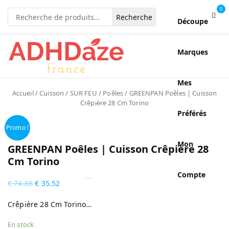
0
Recherche
Découpe
pour :
Marques
Mes
Accueil
/
Cuisson
/
SUR FEU
/
Poêles
/ GREENPAN Poêles | Cuisson
Crêpière 28 Cm Torino
Préférés
Promo !
Mon
GREENPAN Poêles | Cuisson Crêpière 28
Cm Torino
Compte
by
Fmeaddons
€
74.88
€
35.52
Crêpière 28 Cm Torino…
En stock