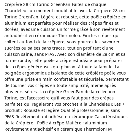
Crêpière 28 cm Torino GreenPan Faites de chaque
Chandeleur un moment inoubliable avec la Crêpière 28 cm
Torino GreenPan. Légère et robuste, cette poêle crêpière en
aluminium est parfaite pour réaliser des crêpes fines et
dorées, avec une cuisson uniforme grâce à son revêtement
antiadhésif en céramique Thermolon. Fini les crêpes qui
collent au fond de la crêpière, vous pourrez les savourer
sucrées ou salées sans tracas, tout en profitant d’une
cuisson saine, sans PFAS. Avec son diamètre de 28 cm et sa
forme ronde, cette poêle à crêpe est idéale pour préparer
des crêpes généreuses qui plairont à toute la famille. La
poignée ergonomique isolante de cette crêpière poêle vous
offre une prise en main confortable et sécurisée, permettant
de tourner vos crêpes en toute simplicité, même après
plusieurs séries. La crêpière GreenPan de la collection
Torino, est l’accessoire qu’il vous faut pour des crêpes
parfaites qui régaleront vos proches à la Chandeleur. Les +
produit : Robuste et légère Qualité professionnelle, sans
PFAS Revêtement antiadhésif en céramique Caractéristiques
de la Crêpière : Poêle à crêpe Matière : aluminium
Revêtement antiadhésif en céramique ThermolonTM