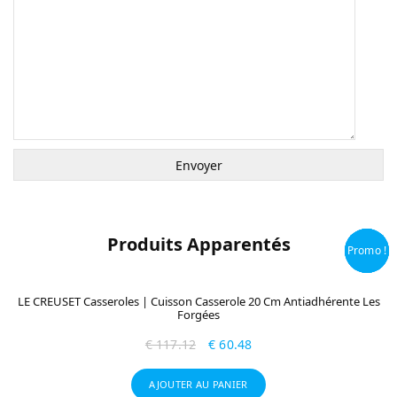
Produits Apparentés
Promo !
Promo !
Promo !
Promo !
LE CREUSET Casseroles | Cuisson Casserole 20 Cm Antiadhérente Les
Forgées
€
117.12
€
60.48
AJOUTER AU PANIER