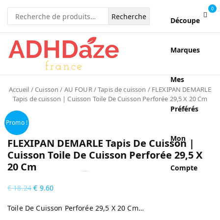
0
Recherche
Découpe
pour :
Marques
Mes
Accueil
/
Cuisson
/
AU FOUR
/
Tapis de cuisson
/ FLEXIPAN DEMARLE
Tapis de cuisson | Cuisson Toile De Cuisson Perforée 29,5 X 20 Cm
Préférés
Promo !
Mon
FLEXIPAN DEMARLE Tapis De Cuisson |
Cuisson Toile De Cuisson Perforée 29,5 X
20 Cm
Compte
by
Fmeaddons
€
18.24
€
9.60
Toile De Cuisson Perforée 29,5 X 20 Cm…