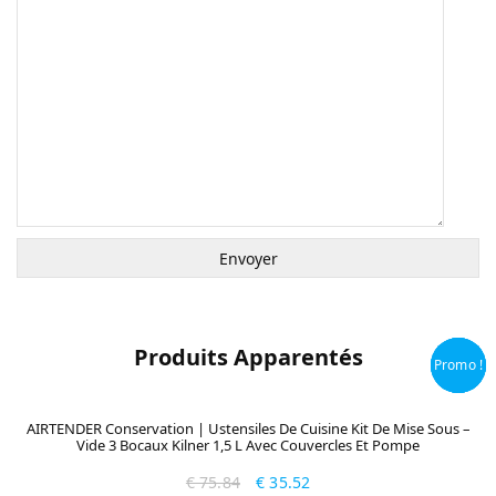
Produits Apparentés
Promo !
Promo !
Promo !
Promo !
AIRTENDER Conservation | Ustensiles De Cuisine Kit De Mise Sous –
Vide 3 Bocaux Kilner 1,5 L Avec Couvercles Et Pompe
€
75.84
€
35.52