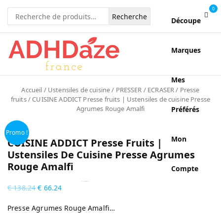
0
Recherche
Découpe
pour :
Marques
Mes
Accueil
/
Ustensiles de cuisine
/
PRESSER / ECRASER
/
Presse
fruits
/ CUISINE ADDICT Presse fruits | Ustensiles de cuisine Presse
Agrumes Rouge Amalfi
Préférés
Promo !
Mon
CUISINE ADDICT Presse Fruits |
Ustensiles De Cuisine Presse Agrumes
Rouge Amalfi
Compte
by
Fmeaddons
€
138.24
€
66.24
Presse Agrumes Rouge Amalfi…