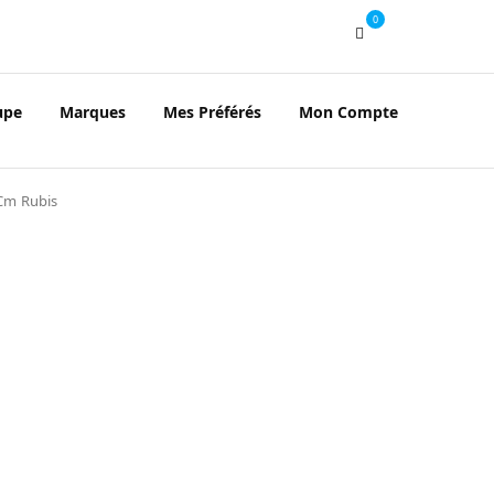
0
upe
Marques
Mes Préférés
Mon Compte
Cm Rubis