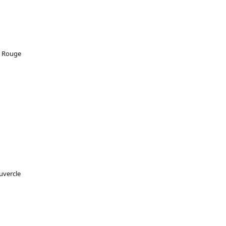
m Rouge
uvercle