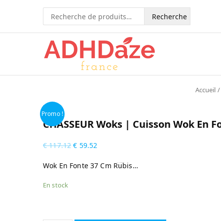
Recherche
pour :
Accueil
Promo !
CHASSEUR Woks | Cuisson Wok En Fo
€
117.12
€
59.52
Wok En Fonte 37 Cm Rubis…
by
Fmeaddons
En stock