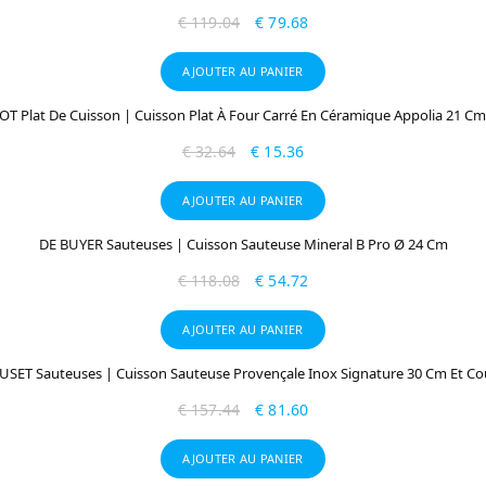
€
119.04
€
79.68
AJOUTER AU PANIER
T Plat De Cuisson | Cuisson Plat À Four Carré En Céramique Appolia 21 C
€
32.64
€
15.36
AJOUTER AU PANIER
DE BUYER Sauteuses | Cuisson Sauteuse Mineral B Pro Ø 24 Cm
€
118.08
€
54.72
AJOUTER AU PANIER
USET Sauteuses | Cuisson Sauteuse Provençale Inox Signature 30 Cm Et Co
€
157.44
€
81.60
AJOUTER AU PANIER