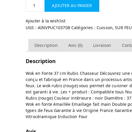
AJOUTER AU PANIER
Ajouter à la wishlist
UGS :
AINVPUC103708
Catégories :
Cuisson
,
SUR FEU
Description
Avis (0)
Livraison
Cont
Description
Wok en Fonte 37 cm Rubis Chasseur Découvrez une cu
conçu et fabriqué en France dans un processus artisa
feux. Le wok rubis (rouge) vous permet de cuisiner
est garanti à vie. Les + produit : Compatible tous fe
Rubis (rouge) Couleur intérieure : noir Diamètre : 3
Wok en fonte émaillée Emaillage fait main Double po
types de feux Garantie à vie Origine France Garanti
Vitrocéramique Induction Four
Avis