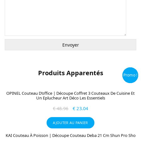
Produits Apparentés
Promo !
Promo !
Promo !
Promo !
OPINEL Couteau D’office | Découpe Coffret 3 Couteaux De Cuisine Et
Un Eplucheur Art Déco Les Essentiels
€
48.96
€
23.04
AJOUTER AU PANIER
KAI Couteau À Poisson | Découpe Couteau Deba 21 Cm Shun Pro Sho