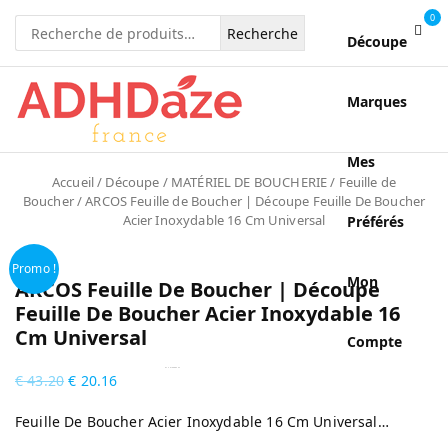
0
Recherche
Découpe
pour :
Marques
Mes
Accueil
/
Découpe
/
MATÉRIEL DE BOUCHERIE
/
Feuille de
Boucher
/ ARCOS Feuille de Boucher | Découpe Feuille De Boucher
Acier Inoxydable 16 Cm Universal
Préférés
Promo !
Mon
ARCOS Feuille De Boucher | Découpe
Feuille De Boucher Acier Inoxydable 16
Cm Universal
Compte
by
Fmeaddons
€
43.20
€
20.16
Feuille De Boucher Acier Inoxydable 16 Cm Universal…